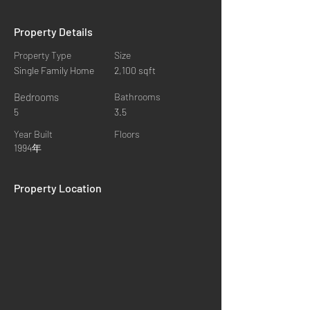
Property Details
Property Type
Size
Single Family Home
2,100 sqft
Bedrooms
Bathrooms
5
3.5
Year Built
Floors
1994年
Property Location